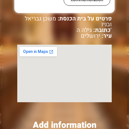
פרטים על בית הכנסת:
משכן גבריאל
ובניו
גילה ה'
כתובת:
עיר:
ירושלים
Add information