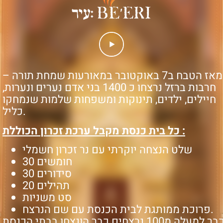
עיר: BE'ERI
מאז הטבח ב7 באוקטובר במאורעות שמחת תורה –
חרבות ברזל נרצחו כ 1400 בני אדם נערים ונערות,
חיילים, ילדים, תינוקות ומשפחות שלמות שנמחקו
כליל.
כל בית כנסת מקבל ערכת זכרון הכוללת :
שלט הנצחה יוקרתי עם נר זכרון חשמלי
30 חומשים
30 סידורים
20 תהילים
סט משניות
פרוכת ממותגת לבית הכנסת עם שם הנרצח.
כבר למעלה מ100 נרצחים כבר הונצחו בבתי הכנסת