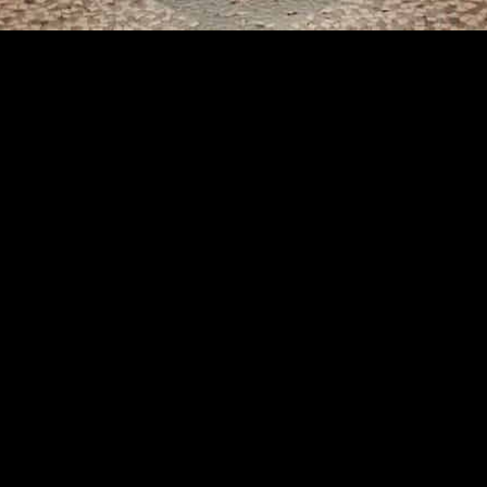
מושב נטור
בית הכנסת נטור
מנציח
את אור יוסף רן ז"ל הי"ד
חדרה