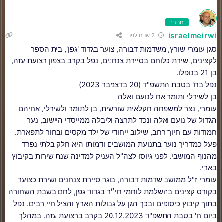
מחבר
israelmeirwi
2 שנים לפני
סגן עומרי שורץ, משדמות דבורה, צוער בגדוד 'גפן', בית הספר
לקצינים, שירת כלוחם בסיירת צנחנים, נפל בקרב בצפון רצועת עזה,
בן 21 בנופלו.
נפל בח' בטבת התשפ"ד (20 בדצמבר 2023)
בן לשירלי ותומר אח לנועם ואלה
עומרי, נצר למשפחה חקלאית שורשית, בן לתומר ולשירלי, אחיהם
הגדול של נועם ואלה ונכד לתרצה וליבלה ממייסדי היישוב, נער
חמודות עם חיוך רחב, שילוב ייחודי של ילד מקסים ובחור לתפארת.
פעל כמדריך נוער בתנועת המושבים ודמותו היא חלק בלתי נפרד
מהנוף המושבי. לפני גיוסו לצה"ל העניק למדינה שנת שירות בקיבוץ
בארי.
עומרי ז"ל ממושב שדמות דבורה, בוגר סיירת צנחנים ושירת כצוער
בקורס קצינים בהשלמת לוחמי חי״ר בגדוד גפן, לחם בשבת השחורה
בתוך קיבוץ כיסופים ובכך הגן על גבולות הארץ והציל חיי רבים. נפל
ביום ח' בטבת התשפ"ד 20.12.2023 בקרב ברצועת עזה. במהלך