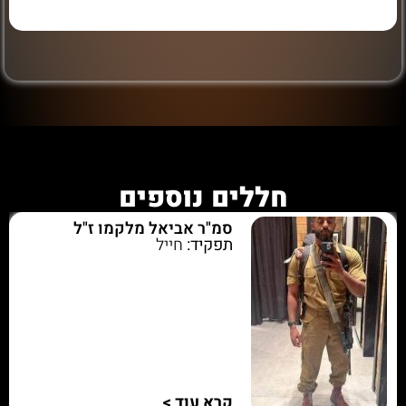
חללים נוספים
סמ"ר אביאל מלקמו ז"ל
תפקיד:
חייל
קרא עוד >