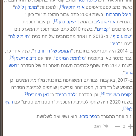
[1]
כאשר כתב לסטנדאפיסט
אורי חזקיה
, ולתוכניות "
מועדון לילה
"
ו
היכל התרבות
. בשנת 2009 כתב עבור התוכנית "עד כאן!"
[2]
בהנחיית
אורי גוטליב
ובהמשך
יעקב כהן
, וכן עבור תוכנית
המערכונים "
קצרים
". בשנת 2010 כתב עבור תוכנית המערכונים
"
שבוע סוף
". ב-2013 היו אחד מהכותבים של התוכנית "
חיות לילה
"
בערוץ "
ביפ
".
ב-2014 היה תסריטאי בתוכנית "
המופע של רד ודביר
". שנה אחר כך,
[3]
עבד כתסריטאי בתוכנית "
מלחמת המינים
", יחד עם
נדב פרישמן
.
בשנת 2017 היה שותף לכתיבת העונה האחרונה של הסדרה "
ראש
גדול
".
ב-2017, בעקבות עבודתם המשותפת בתוכנית מלחמת המינים וכן
במופע של רד ודביר, הפכו זוהר ופרישמן שותפים לכתיבת הסדרה
[5]
[4]
"
קופה ראשית
"
, וכן בסדרה "
לבד בבית
" ב"
כאן חינוכית
.
בשנת 2020 היה שותף לכתיבת התוכנית "הסטנדאפיסטים" עם
רשף
[6]
לוי
.
יניב זוהר מתגורר ב
כפר סבא
. הוא נשוי ואב לשלושה.
הגב
0