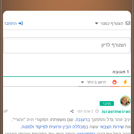
הצטרף כמנוי
התחבר
1
תגובה
הישן ביותר
מחבר
israelmeirwi
2 שנים לפני
יניב זוהר גדל והתחנך ב
רעננה
. שם משפחתו המקורי היה "זהורי".
את
שירות הצבאי
עשה ב
מכללה הבין-זרועית לפיקוד ולמטה
.
זוהר החל את דרכו
כתסריטאי
וכותב קומי עוד בתקופת שירותו הצבאי,