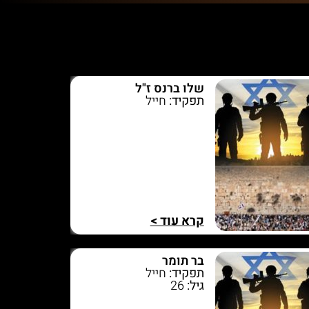
שלו ברנס ז"ל
תפקיד:
חייל
קרא עוד >
בר תומר
תפקיד:
חייל
גיל:
26