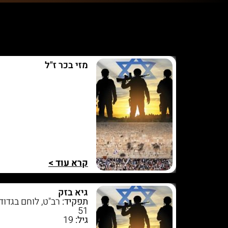
מזי בכר ז"ל
קרא עוד >
גיא בזק
תפקיד:
רב"ט, לוחם בגדוד
51
גיל:
19