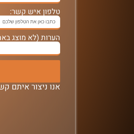
טלפון איש קשר:
הערות (לא מוצג באת
אנו ניצור איתם ק