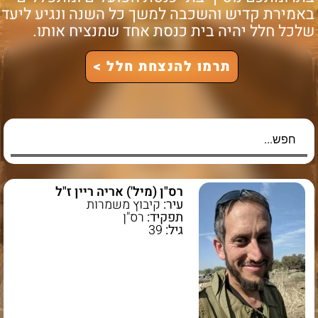
אמירת קדיש והשכבה למשך כל השנה ונגיע ליעד
לכל חלל יהיה בית כנסת אחד שמנציח אותו.
תרמו להנצחת חלל >
רס"ן (מיל') אריה ריין ז"ל
עיר:
קיבוץ משמרות
תפקיד:
רס"ן
גיל:
39