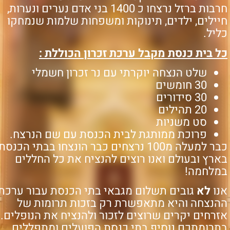
חרבות ברזל נרצחו כ 1400 בני אדם נערים ונערות,
ילים, ילדים, תינוקות ומשפחות שלמות שנמחקו
ליל.
ל בית כנסת מקבל ערכת זכרון הכוללת :
שלט הנצחה יוקרתי עם נר זכרון חשמלי
30 חומשים
30 סידורים
20 תהילים
סט משניות
פרוכת ממותגת לבית הכנסת עם שם הנרצח.
כבר למעלה מ100 נרצחים כבר הונצחו בבתי הכנסת
רץ ובעולם ואנו רוצים להנציח את כל החללים
מלחמה!
נו
לא
גובים תשלום מגבאי בתי הכנסת עבור ערכת
הנצחה והיא מתאפשרת רק בזכות תרומות של
רחים יקרים שרוצים לזכור ולהנציח את הנופלים.
תרומתכם נוסיף
בתי כנסת הפועלים ומתפללים