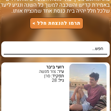
אמירת קדיש והשכבה למשך כל השנה ונגיע ליעד
לכל חלל יהיה בית כנסת אחד שמנציח אותו.
תרמו להנצחת חלל >
רועי ביבר
עיר:
צור מנשה
תפקיד:
סרן
גיל:
28