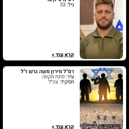
גיל:
33
קרא עוד >
רס"ל מירון משה גרש ז"ל
עיר:
פתח תקווה
תפקיד:
צה״ל
קרא עוד >