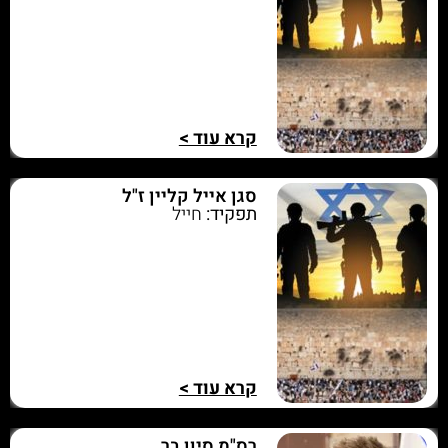
קרא עוד >
סגן אייל קליין ז"ל
תפקיד:
חייל
קרא עוד >
רס"מ סיון בר