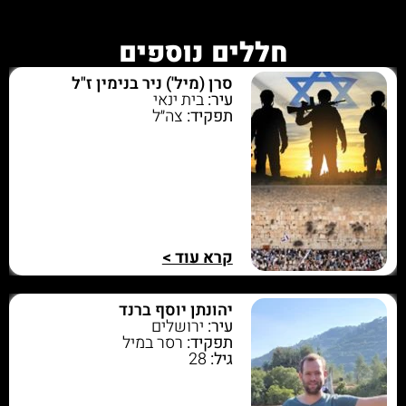
חללים נוספים
סרן (מיל') ניר בנימין ז"ל
עיר:
בית ינאי
תפקיד:
צה״ל
קרא עוד >
יהונתן יוסף ברנד
עיר:
ירושלים
תפקיד:
רסר במיל
גיל:
28