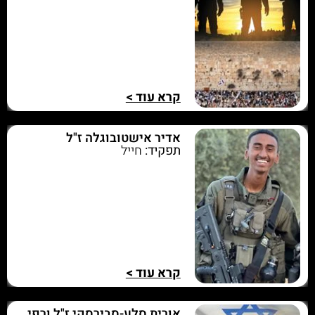
קרא עוד >
אדיר אישטובוגלה ז"ל
תפקיד:
חייל
קרא עוד >
אורית סלע-סבירסקי ז"ל ורפי