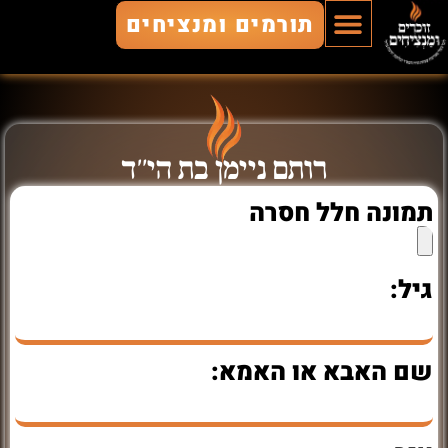
תורמים ומנציחים
הוסף חלל
חללים מונצחים
זוכרים ומנציחים
רותם ניימן בת הי"ד
תמונה חלל חסרה
גיל:
שם האבא או האמא: