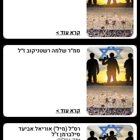
קרא עוד >
סמ״ר שלמה רשטניקוב ז״ל
קרא עוד >
רס״ל (מיל׳) אוריאל אביעד
סילברמן ז"ל