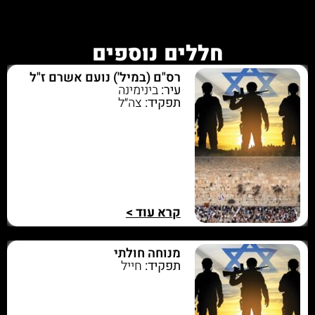
חללים נוספים
רס"ם (במיל') נועם אשרם ז"ל
עיר:
בינימינה
תפקיד:
צה״ל
קרא עוד >
מנוחה חולתי
תפקיד:
חייל