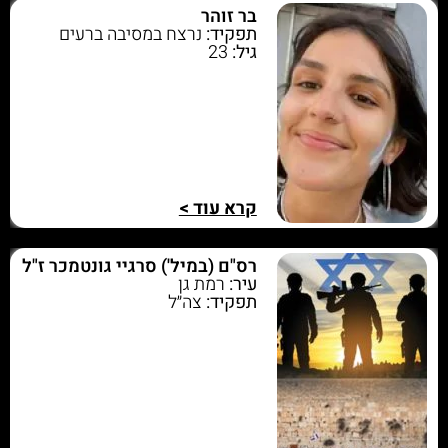
בר זוהר
תפקיד:
נרצח במסיבה ברעים
גיל:
23
קרא עוד >
רס"ם (במיל') סרגיי גונטמכר ז"ל
עיר:
רמת גן
תפקיד:
צה״ל