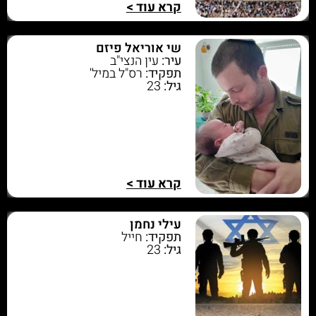
קרא עוד >
שי אוריאל פיזם
עיר:
עין הנצי"ב
תפקיד:
רס"ל במיל'
גיל:
23
קרא עוד >
עילי נחמן
תפקיד:
חייל
גיל:
23