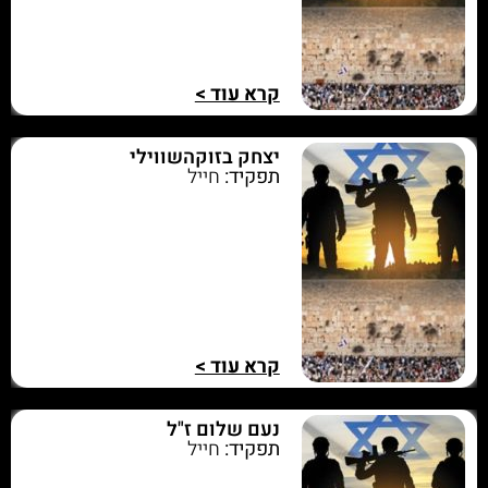
קרא עוד >
יצחק בזוקהשווילי
תפקיד:
חייל
קרא עוד >
נעם שלום ז"ל
תפקיד:
חייל