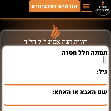
תורמים ומנציחים
הוסף חלל
חללים מונצחים
זוכרים ומנציחים
רווית חנה אסיג ז"ל הי"ד
תמונה חלל חסרה
גיל:
שם האבא או האמא: