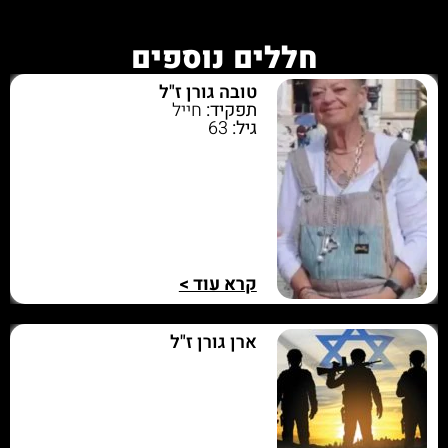
חללים נוספים
טובה גורן ז"ל
תפקיד:
חייל
גיל:
63
קרא עוד >
ארן גורן ז"ל