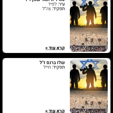
עיר:
לפיד
תפקיד:
צה״ל
קרא עוד >
שלו ברנס ז"ל
תפקיד:
חייל
קרא עוד >