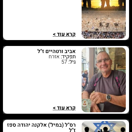
קרא עוד >
אביב ורטהיים ז"ל
תפקיד:
אזרח
גיל:
57
קרא עוד >
רס"ל (במיל') אלקנה יהודה ספז
ז"ל