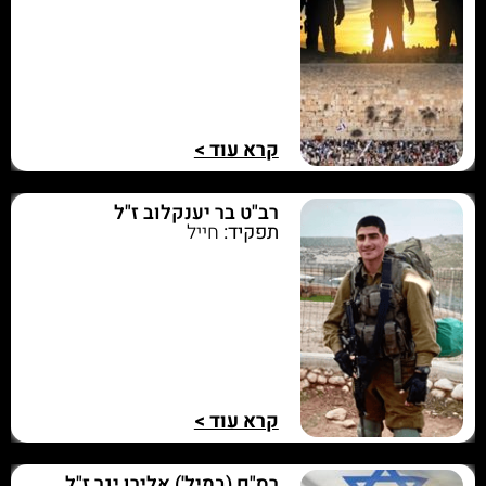
קרא עוד >
רב"ט בר יענקלוב ז"ל
תפקיד:
חייל
קרא עוד >
רס"ם (במיל') אלירן יגר ז"ל