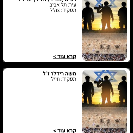
עיר:
תל אביב
תפקיד:
צה״ל
קרא עוד >
משה רידלר ז"ל
תפקיד:
חייל
קרא עוד >