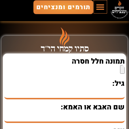
תורמים ומנציחים
הוסף חלל
חללים מונצחים
זוכרים ומנציחים
סתיו קמחי הי"ד
תמונה חלל חסרה
גיל:
שם האבא או האמא: