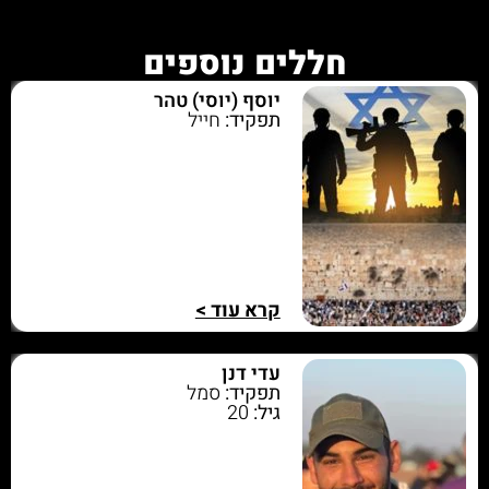
חללים נוספים
יוסף (יוסי) טהר
תפקיד:
חייל
קרא עוד >
עדי דנן
תפקיד:
סמל
גיל:
20