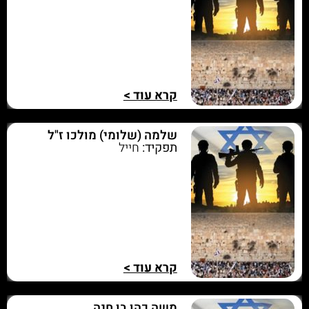
קרא עוד >
שלמה (שלומי) מולכו ז"ל
תפקיד:
חייל
קרא עוד >
משה כהן בן חנה