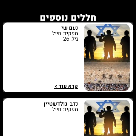
חללים נוספים
נעם שי
תפקיד:
חייל
גיל:
26
קרא עוד >
נדב גולדשטיין
תפקיד:
חייל