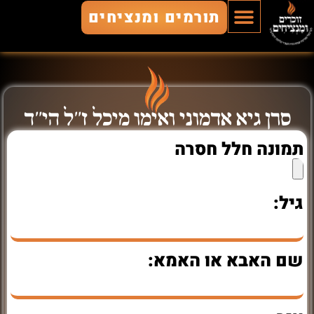
תורמים ומנציחים
הוסף חלל
חללים מונצחים
זוכרים ומנציחים
סרן גיא אדמוני ואימו מיכל ז"ל הי"ד
תמונה חלל חסרה
גיל:
שם האבא או האמא: