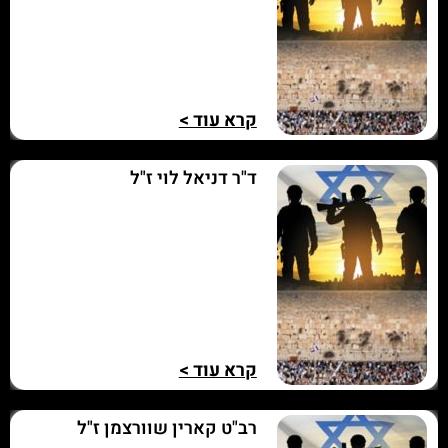
קרא עוד >
ד"ר דניאל לוי ז"ל
קרא עוד >
רב"ט קארין שוורצמן ז"ל