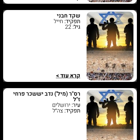
שקד חבני
תפקיד:
חייל
גיל:
22
קרא עוד >
רס"ר (מיל') נדב יששכר פרחי
ז"ל
עיר:
ירושלים
תפקיד:
צה״ל