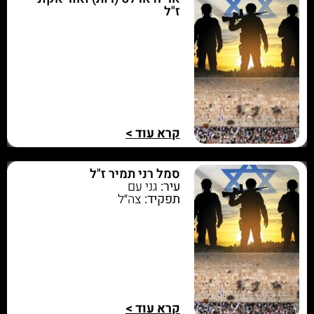
ז"ל
קרא עוד >
סמל רני תמיר ז"ל
עיר:
גני עם
תפקיד:
צה״ל
קרא עוד >