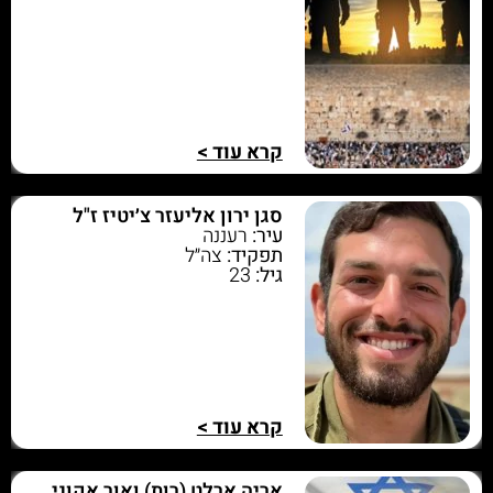
קרא עוד >
סגן ירון אליעזר צ׳יטיז ז"ל
עיר:
רעננה
תפקיד:
צה״ל
גיל:
23
קרא עוד >
אריה ארלט (רות) ואור אקוני