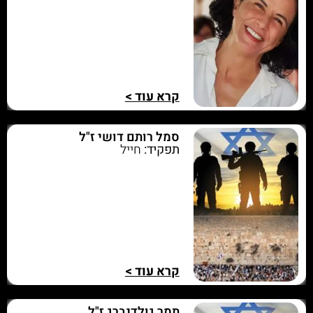
קרא עוד >
סמל רותם דושי ז"ל
תפקיד:
חייל
קרא עוד >
תמר גולדנברג ז"ל