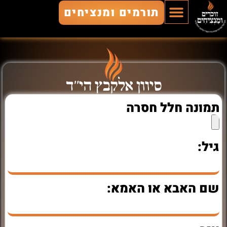
תורמים ומנציחים
הוסף חלל
חללים מונצחים
זוכרים ומנציחים
סיוון אלקבץ הי"ד
תמונה חלל חסרה
גיל:
שם האבא או האמא: