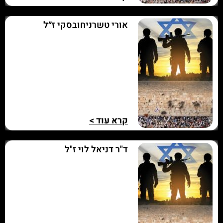
אורי טשרניחובסקי ז״ל
קרא עוד >
ד"ר דניאל לוי ז"ל