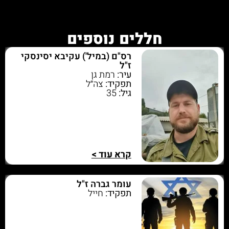
חללים נוספים
רס"ם (במיל') עקיבא יסינסקי
ז"ל
עיר:
רמת גן
תפקיד:
צה״ל
גיל:
35
קרא עוד >
עומר גברה ז"ל
תפקיד:
חייל