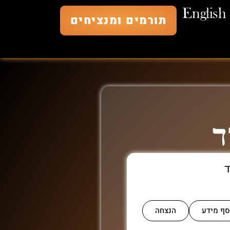
English
תורמים ומנציחים
ד
ד
סף מידע
הנצחה