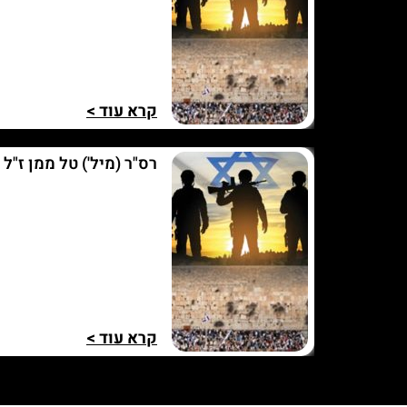
קרא עוד >
רס"ר (מיל') טל ממן ז"ל
קרא עוד >