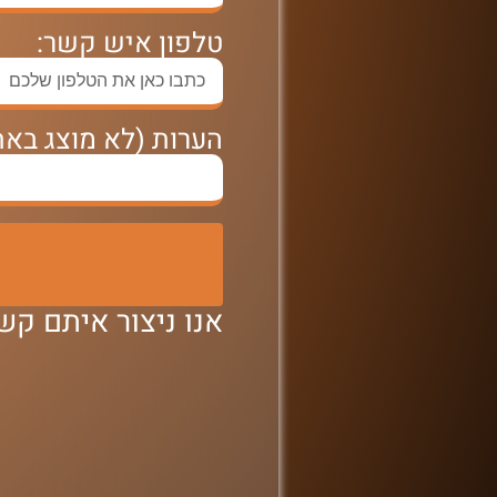
טלפון איש קשר:
הערות (לא מוצג באת
אנו ניצור איתם ק