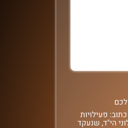
שלכם
תוב: פעילויות
וני הי"ד, שנעקד