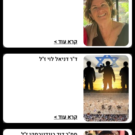
קרא עוד >
ד"ר דניאל לוי ז"ל
קרא עוד >
סמ"ר דוד בוגדנובסקי ז"ל