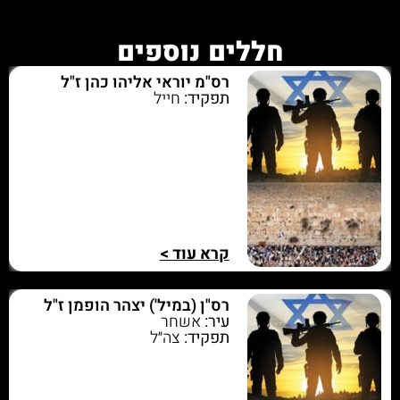
חללים נוספים
רס"מ יוראי אליהו כהן ז"ל
תפקיד:
חייל
קרא עוד >
רס"ן (במיל') יצהר הופמן ז"ל
עיר:
אשחר
תפקיד:
צה״ל