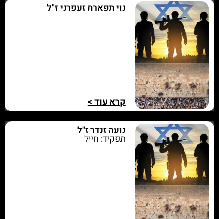
נוי תפארת זעפרני ז"ל
קרא עוד >
נועה זנדר ז"ל
תפקיד:
חייל