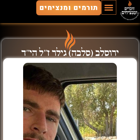
תורמים ומנציחים
הוסף חלל
חללים מונצחים
זוכרים ומנציחים
ירוסלב (סלבה) גילר ז״ל הי"ד