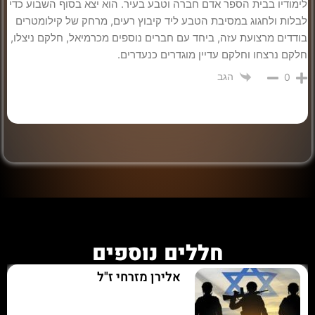
לימודיו בבית הספר אדם חברה וטבע בעיר. הוא יצא בסוף השבוע כדי
לבלות ולחגוג במסיבת הטבע ליד קיבוץ רעים, מרחק של קילומטרים
בודדים מרצועת עזה, ביחד עם חברים נוספים מכרמיאל, חלקם ניצלו,
חלקם נרצחו וחלקם עדיין מוגדרים כנעדרים.
הגב
0
חללים נוספים
אלירן מזרחי ז"ל