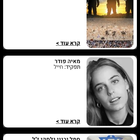
קרא עוד >
מאיה פודר
תפקיד:
חייל
קרא עוד >
סמל יבגני גלסקי ז"ל