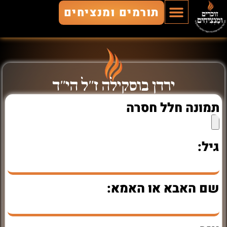
תורמים ומנציחים
הוסף חלל
חללים מונצחים
זוכרים ומנציחים
ירדן בוסקילה ז"ל הי"ד
תמונה חלל חסרה
גיל:
שם האבא או האמא: