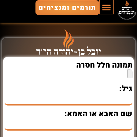
תורמים ומנציחים
הוסף חלל
חללים מונצחים
זוכרים ומנציחים
יובל בן-יהודה הי"ד
תמונה חלל חסרה
גיל:
שם האבא או האמא: