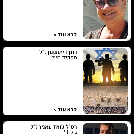
קרא עוד >
רונן דייטשמן ז"ל
תפקיד:
חייל
קרא עוד >
רס"ל ג'ואד עאמר ז"ל
גיל:
23