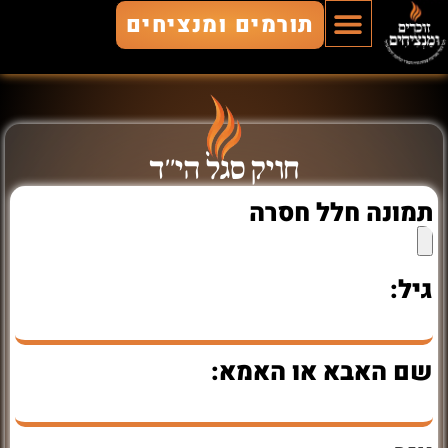
תורמים ומנציחים
הוסף חלל
חללים מונצחים
זוכרים ומנציחים
חויק סגל הי"ד
תמונה חלל חסרה
גיל:
שם האבא או האמא: