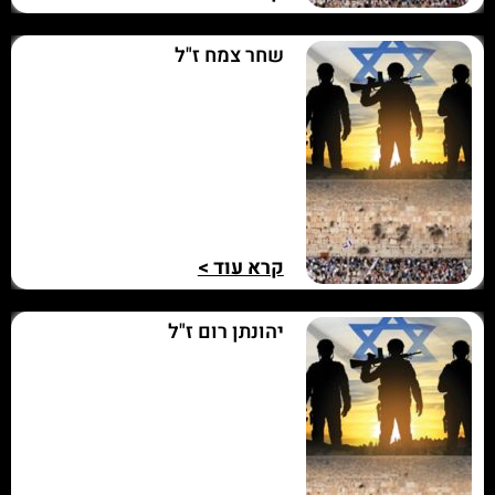
שחר צמח ז"ל
קרא עוד >
יהונתן רום ז"ל