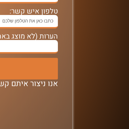
טלפון איש קשר:
הערות (לא מוצג באת
אנו ניצור איתם ק