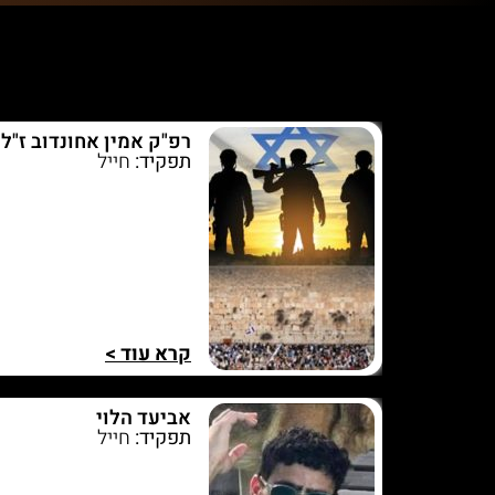
רפ"ק אמין אחונדוב ז"ל
תפקיד:
חייל
קרא עוד >
אביעד הלוי
תפקיד:
חייל