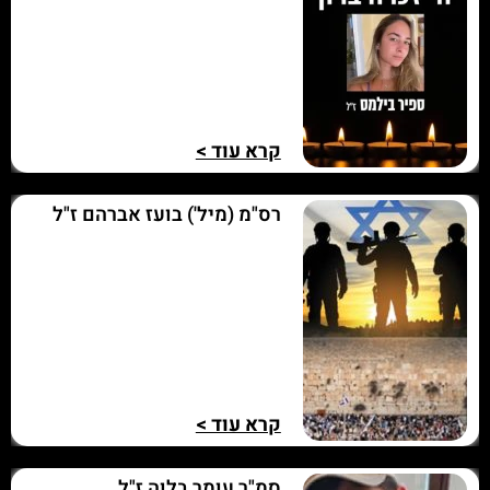
קרא עוד >
רס"מ (מיל') בועז אברהם ז"ל
קרא עוד >
סמ"ר עומר בלוה ז"ל