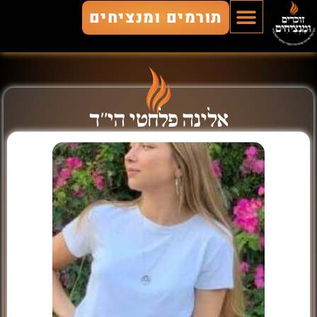
תורמים ומנציחים
הוסף חלל
חללים מונצחים
זוכרים ומנציחים
אלינה פלחטי הי"ד