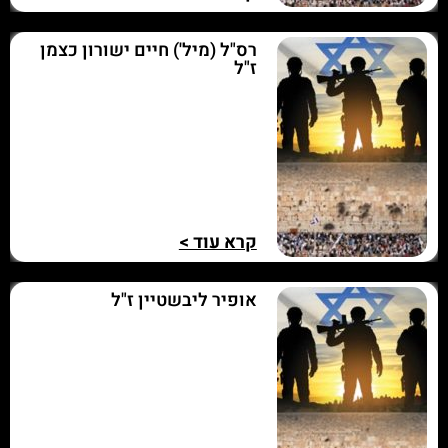
רס"ל (מיל') חיים ישורון כצמן
ז"ל
קרא עוד >
אופיר ליבשטיין ז"ל