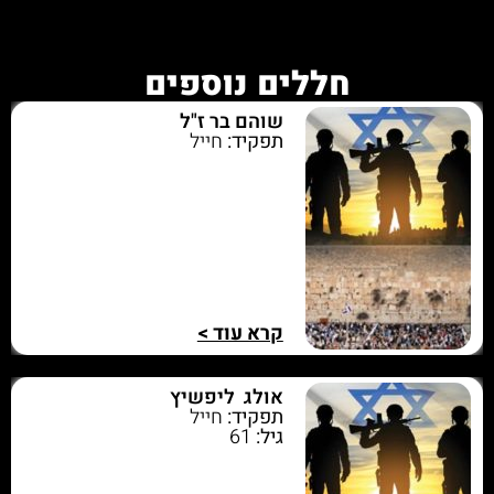
חללים נוספים
שוהם בר ז"ל
תפקיד:
חייל
קרא עוד >
אולג ליפשיץ
תפקיד:
חייל
גיל:
61