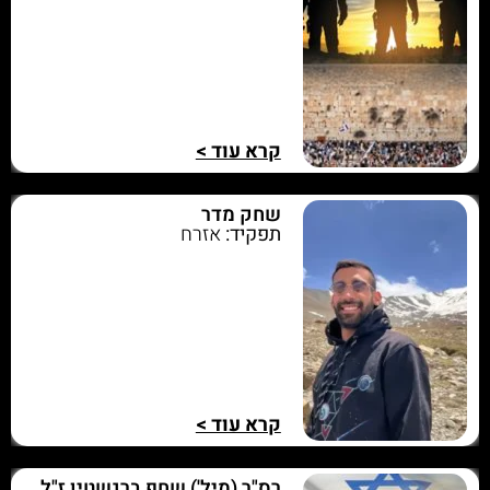
קרא עוד >
שחק מדר
תפקיד:
אזרח
קרא עוד >
רס"ר (מיל') שחף ברגשטין ז"ל