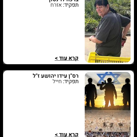
תפקיד:
אזרח
קרא עוד >
רס"ן עידו יהושע ז"ל
תפקיד:
חייל
קרא עוד >