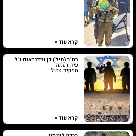
קרא עוד >
רס"ר (מיל') דן ווידנבאום ז"ל
עיר:
רעננה
תפקיד:
צה״ל
קרא עוד >
ברכה לוינסון