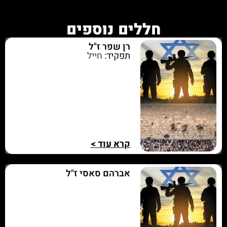
חללים נוספים
רן שפר ז"ל
תפקיד:
חייל
קרא עוד >
אברהם סאסי ז"ל