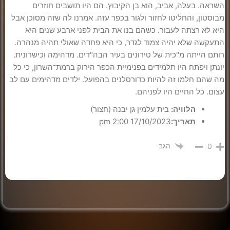
השראה. בעלה, אביב, הוא בן הקיבוץ. הם היו תושבים חוזרים
מבוסטון, והחליטו לחזור ולגור בכפר עזה. אמרנו לה שזה מסוכן אבל
היא לא רצתה לעבור. כשהם בנו את הבית לפני ארבע שנים היא
התעקשה שלא יהיה צמוד לגדר, כי היא פחדה שאולי תהיה מנהרה.
רותם הייתה מ"כית של טירונים בעיר הבה"דים. מדהימה וכישרונית.
יונתן ויפתח היו תלמידים בפנימיית הכפר הירוק ברמת־השרון, כי כל
מה שהם חלמו זה להיות כדורסלנים בהפועל. ילדים מדהימים עם לב
עצום. כל החיים היו לפניהם.
הלוויה:
בית עלמין גן יבנה (חצור)
תאריך:
17/10/2023 2:00 pm
הגב
0